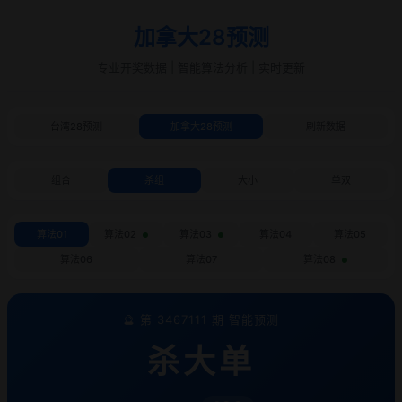
加拿大28预测
专业开奖数据 | 智能算法分析 | 实时更新
台湾28预测
加拿大28预测
刷新数据
组合
杀组
大小
单双
算法01
算法02
算法03
算法04
算法05
算法06
算法07
算法08
🔮 第 3467111 期 智能预测
杀大单