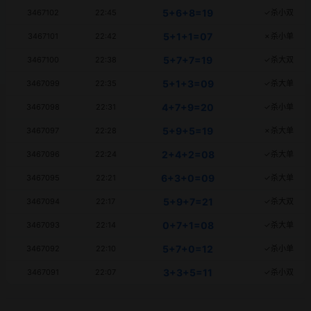
5+6+8=19
3467102
22:45
✓杀小双
5+1+1=07
3467101
22:42
✗杀小单
5+7+7=19
3467100
22:38
✓杀大双
5+1+3=09
3467099
22:35
✓杀大单
4+7+9=20
3467098
22:31
✓杀小单
5+9+5=19
3467097
22:28
✗杀大单
2+4+2=08
3467096
22:24
✓杀大单
6+3+0=09
3467095
22:21
✓杀大单
5+9+7=21
3467094
22:17
✓杀大双
0+7+1=08
3467093
22:14
✓杀大单
5+7+0=12
3467092
22:10
✓杀小单
3+3+5=11
3467091
22:07
✓杀小双