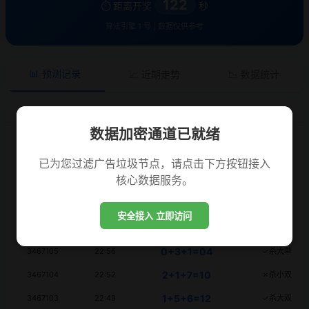
122
⏱️ 距离开奖
秒
算法引擎 1 号 | 数据仅供参考
📊 预测记录
📈 近期走势
📉 数据统计
期号
时间
开奖
预测
数据加密通道已就绪
2+6+0=08
3467110
23:13
✓杀小单
6+1+3=10
3467109
23:10
✓杀大单
已为您过滤广告垃圾节点，请点击下方按钮接入
核心数据服务。
7+2+4=13
3467108
23:06
✗杀小单
0+4+6=10
3467107
23:03
✗杀小双
安全接入 立即访问
3+1+7=11
3467106
22:59
✗杀小单
0+3+1=04
3467105
22:56
✓杀大单
2+1+7=10
3467104
22:52
✗杀小双
1+5+6=12
3467103
22:49
✓杀大双