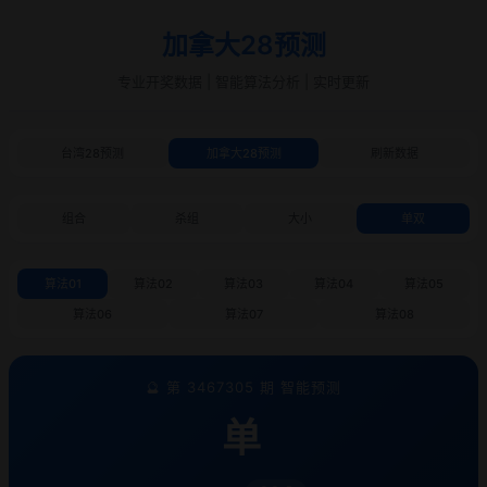
加拿大28预测
专业开奖数据 | 智能算法分析 | 实时更新
台湾28预测
加拿大28预测
刷新数据
组合
杀组
大小
单双
算法01
算法02
算法03
算法04
算法05
算法06
算法07
算法08
🔮 第 3467305 期 智能预测
单