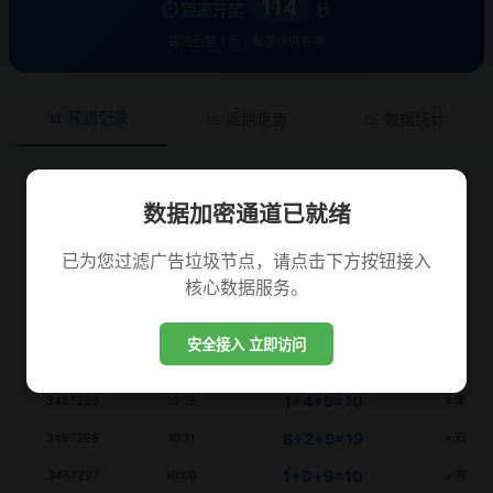
114
⏱️ 距离开奖
秒
算法引擎 1 号 | 数据仅供参考
📊 预测记录
📈 近期走势
📉 数据统计
期号
时间
开奖
预测
数据加密通道已就绪
0+7+6=13
3467304
10:32
✓单
6+8+0=14
3467303
10:29
✓双
已为您过滤广告垃圾节点，请点击下方按钮接入
核心数据服务。
5+5+8=18
3467302
10:25
✗单
6+7+4=17
3467301
10:22
✓单
安全接入 立即访问
2+8+9=19
3467300
10:18
✓单
1+4+5=10
3467299
10:15
✗单
8+2+9=19
3467298
10:11
✗双
1+0+9=10
3467297
10:08
✓双