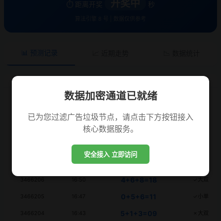
开奖中
⏱️ 距离开奖
秒
算法引擎 8 号 | 数据仅供参考
📊 预测记录
📈 近期走势
📉 数据统计
期号
时间
开奖
预测
数据加密通道已就绪
9+9+2=20
3466211
17:08
半✓大
6+9+1=16
3466210
17:04
✗小单
已为您过滤广告垃圾节点，请点击下方按钮接入
核心数据服务。
4+3+5=12
3466209
17:01
✗大单
8+7+2=17
3466208
16:57
✓大单
安全接入 立即访问
8+5+8=21
3466207
16:54
半✓单
4+6+8=18
3466206
16:50
✓大双
0+5+6=11
3466205
16:47
✓小单
5+1+3=09
3466204
16:43
✗大双