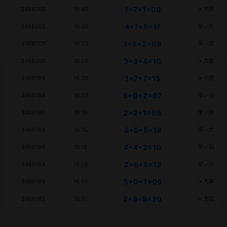
1+7+1=09
3466203
16:40
✗大双
4+7+6=17
3466202
16:36
半✓大
1+5+2=08
3466201
16:33
半✓双
3+3+4=10
3466200
16:29
✗大单
1+7+7=15
3466199
16:26
✗小双
5+0+2=07
3466198
16:22
半✓小
2+2+1=05
3466197
16:19
半✓单
8+5+5=18
3466196
16:15
半✓大
4+4+2=10
3466195
16:12
半✓双
2+6+5=13
3466194
16:08
半✓小
5+0+1=06
3466193
16:05
✗大单
2+9+9=20
3466192
16:01
✓大双