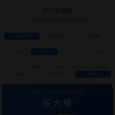
PC28预测
专业开奖数据 | 智能算法分析 | 实时更新
台湾28预测
加拿大28预测
刷新数据
组合
杀组
大小
单双
算法01
算法02
算法03
算法04
算法05
算法06
算法07
算法08
🔮 第 115044445 期 智能预测
杀大单