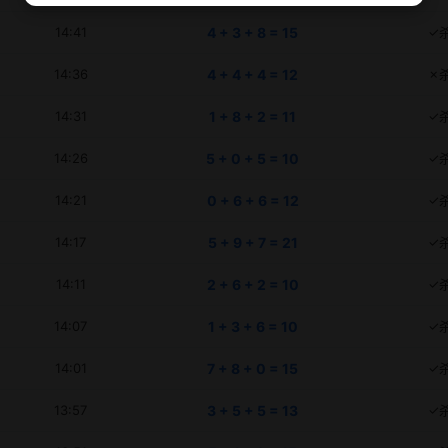
14:41
4 + 3 + 8 = 15
✓
14:36
4 + 4 + 4 = 12
✗
14:31
1 + 8 + 2 = 11
✓
14:26
5 + 0 + 5 = 10
✓
14:21
0 + 6 + 6 = 12
✓
14:17
5 + 9 + 7 = 21
✓
14:11
2 + 6 + 2 = 10
✓
14:07
1 + 3 + 6 = 10
✓
14:01
7 + 8 + 0 = 15
✓
13:57
3 + 5 + 5 = 13
✓