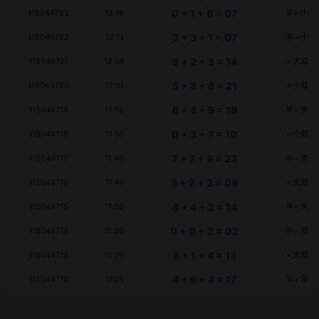
0 + 1 + 6 = 07
115044723
12:16
半✓小
3 + 3 + 1 = 07
115044722
12:11
半✓小
9 + 2 + 3 = 14
115044721
12:06
✓大双
5 + 8 + 8 = 21
115044720
12:01
✗小双
6 + 4 + 9 = 19
115044719
11:56
半✓大
0 + 3 + 7 = 10
115044718
11:51
✓小双
7 + 7 + 9 = 23
115044717
11:46
半✓单
5 + 2 + 2 = 09
115044716
11:41
✗大双
8 + 4 + 2 = 14
115044715
11:36
半✓大
0 + 0 + 2 = 02
115044714
11:30
半✓双
8 + 1 + 4 = 13
115044713
11:26
✗大双
4 + 9 + 4 = 17
115044712
11:21
半✓单